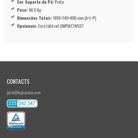
Cor Suporte de Pé:
Preto
Peso:
46,5 Kg
Dimensões Totais:
1816×740×480 mm (A×L×P)
Opcionais:
Ecrã tátil ref.QMPIA1TW55T
CONTACTS
geral@logicpulse.com