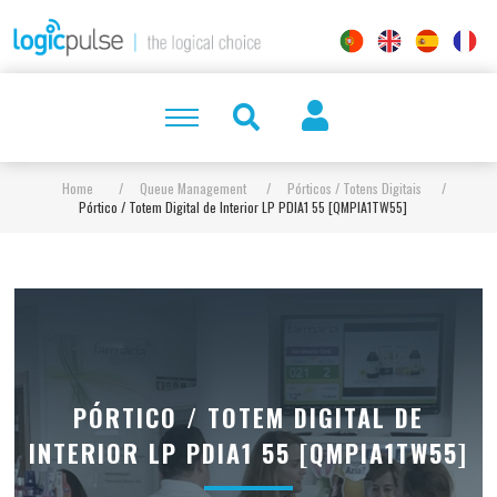
Home
/
Queue Management
/
Pórticos / Totens Digitais
/
Pórtico / Totem Digital de Interior LP PDIA1 55 [QMPIA1TW55]
PÓRTICO / TOTEM DIGITAL DE
INTERIOR LP PDIA1 55 [QMPIA1TW55]