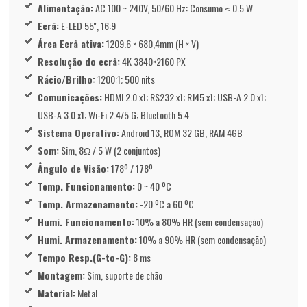
Alimentação:
AC 100 ~ 240V, 50/60 Hz: Consumo ≤ 0.5 W
Ecrã:
E-LED 55'', 16:9
Área Ecrã ativa:
1209.6 × 680,4mm (H × V)
Resolução do ecrã:
4K 3840×2160 PX
Rácio/Brilho:
1200:1; 500 nits
Comunicações:
HDMI 2.0 x1; RS232 x1; RJ45 x1; USB-A 2.0 x1;
USB-A 3.0 x1; Wi-Fi 2.4/5 G; Bluetooth 5.4
Sistema Operativo:
Android 13, ROM 32 GB, RAM 4GB
Som:
Sim, 8Ω / 5 W (2 conjuntos)
Ângulo de Visão:
178º / 178º
Temp. Funcionamento:
0 ~ 40 ºC
Temp. Armazenamento:
-20 ºC a 60 ºC
Humi. Funcionamento:
10% a 80% HR (sem condensação)
Humi. Armazenamento:
10% a 90% HR (sem condensação)
Tempo Resp.(G-to-G):
8 ms
Montagem:
Sim, suporte de chão
Material:
Metal