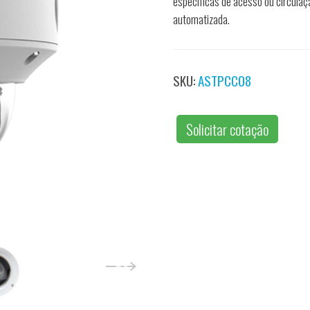
específicas de acesso ou circulaç
automatizada.
SKU:
ASTPCC08
Solicitar cotação