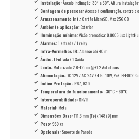
Instalação:
Ângulo inclinação: 30° a 60°, Altura instalação
Contagem de pessoas:
Acesso à configuração, controlo 
Armazenamento Int.:
Cartão MicroSD, Max 256 GB
Ambiente aplicação:
Exterior
Iluminação mínima:
Visão cromática: 0.0005 Lux LightHu
Alarmes:
1 entrada / 1 relay
Infra-Vermelhos IR:
Alcance até 40 m
Áudio:
1 Entrada / 1 Saída
Lente:
Motorizado 2.8~12mm @F1.2 Autofocus
Alimentação:
DC 12V / AC 24V / 4.5–10W, PoE IEEE802.3a
Índice Proteção:
IP67, IK10
Temperatura de funcionamento:
-30°C ~ 60°C
Interoperabilidade:
ONVIF
Material:
Metal
Dimensões Base:
111,3 mm (Fø) x 148 (Ø) mm
Peso:
960 gr
Opcionais:
Suporte de Parede