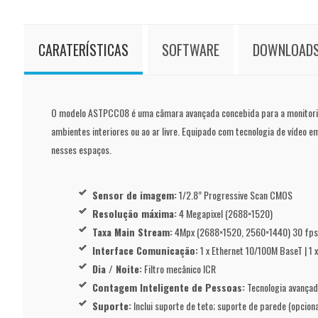
CARATERÍSTICAS
SOFTWARE
DOWNLOAD
O modelo ASTPCC08 é uma câmara avançada concebida para a monitorizaçã
ambientes interiores ou ao ar livre. Equipado com tecnologia de vídeo 
nesses espaços.
Sensor de imagem:
1/2.8” Progressive Scan CMOS
Resolução máxima:
4 Megapixel (2688×1520)
Taxa Main Stream:
4Mpx (2688×1520, 2560×1440) 30 fps
Interface Comunicação:
1 x Ethernet 10/100M BaseT | 1 
Dia / Noite:
Filtro mecânico ICR
Contagem Inteligente de Pessoas:
Tecnologia avança
Suporte:
Inclui suporte de teto; suporte de parede (opciona