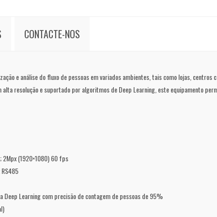
S
CONTACTE-NOS
o e análise do fluxo de pessoas em variados ambientes, tais como lojas, centros co
em alta resolução e suportado por algoritmos de Deep Learning, este equipamento perm
; 2Mpx (1920×1080) 60 fps
x RS485
da Deep Learning com precisão de contagem de pessoas de 95%
l)