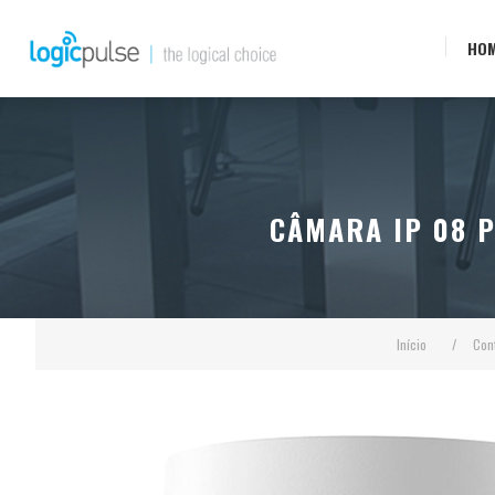
HO
CÂMARA IP 08 P
Início
/
Con