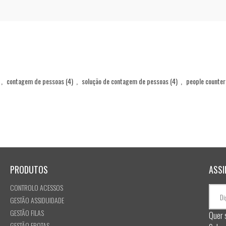
,
contagem de pessoas
(4)
,
solução de contagem de pessoas
(4)
,
people counter
PRODUTOS
ASSI
CONTROLO ACESSOS
GESTÃO ASSIDUIDADE
GESTÃO FILAS
Quer 
GESTÃO FROTAS