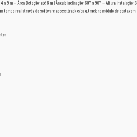
: 4 a 9 m – Área Deteção: até 8 m | Ângulo inclinação: 60° a 90° – Altura instalação: 
em tempo real através do software access.track e/ou q.track no módulo de contagem
nter
f