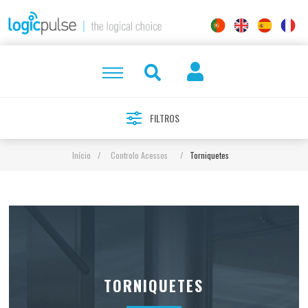
FILTROS
Início
/
Controlo Acessos
/
Torniquetes
TORNIQUETES