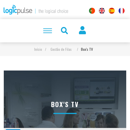
Início
/
Gestão de Filas
/
Box's TV
BOX'S TV