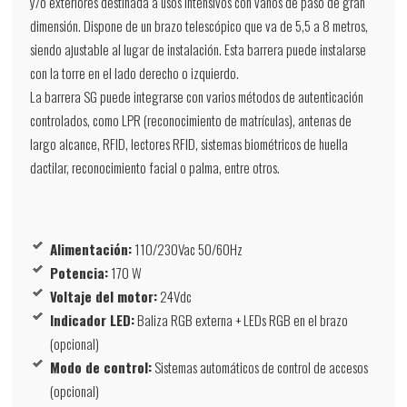
y/o exteriores destinada a usos intensivos con vanos de paso de gran
dimensión. Dispone de un brazo telescópico que va de 5,5 a 8 metros,
siendo ajustable al lugar de instalación. Esta barrera puede instalarse
con la torre en el lado derecho o izquierdo.
La barrera SG puede integrarse con varios métodos de autenticación
controlados, como LPR (reconocimiento de matrículas), antenas de
largo alcance, RFID, lectores RFID, sistemas biométricos de huella
dactilar, reconocimiento facial o palma, entre otros.
Alimentación:
110/230Vac 50/60Hz
Potencia:
170 W
Voltaje del motor:
24Vdc
Indicador LED:
Baliza RGB externa + LEDs RGB en el brazo
(opcional)
Modo de control:
Sistemas automáticos de control de accesos
(opcional)