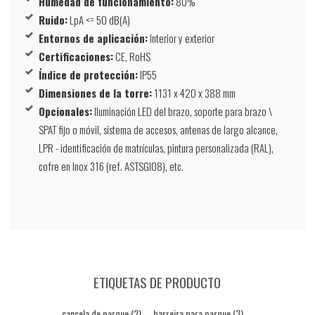
Humedad de funcionamiento:
80%
Ruido:
LpA <= 50 dB(A)
Entornos de aplicación:
Interior y exterior
Certificaciones:
CE, RoHS
Índice de protección:
IP55
Dimensiones de la torre:
1131 x 420 x 388 mm
Opcionales:
Iluminación LED del brazo, soporte para brazo \
SPAT fijo o móvil, sistema de accesos, antenas de largo alcance,
LPR - identificación de matrículas, pintura personalizada (RAL),
cofre en Inox 316 (ref. ASTSGI08), etc.
ETIQUETAS DE PRODUCTO
cancela de parque
(2)
,
barreira para parque
(3)
,