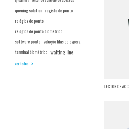
ip camera
leitor de controlo de acessos
queuing solution
registo de ponto
relógios de ponto
relógios de ponto biometrico
software ponto
solução filas de espera
waiting line
terminal biométrico
ver todos
LECTOR DE ACC