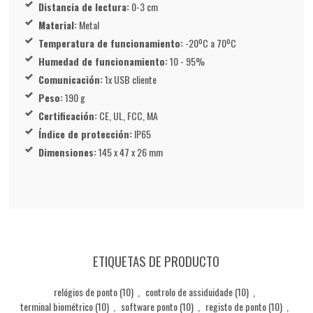
Distancia de lectura:
0-3 cm
Material:
Metal
Temperatura de funcionamiento:
-20ºC a 70ºC
Humedad de funcionamiento:
10 - 95%
Comunicación:
1x USB cliente
Peso:
190 g
Certificación:
CE, UL, FCC, MA
Índice de protección:
IP65
Dimensiones:
145 x 47 x 26 mm
ETIQUETAS DE PRODUCTO
relógios de ponto
(10)
,
controlo de assiduidade
(10)
,
terminal biométrico
(10)
,
software ponto
(10)
,
registo de ponto
(10)
,