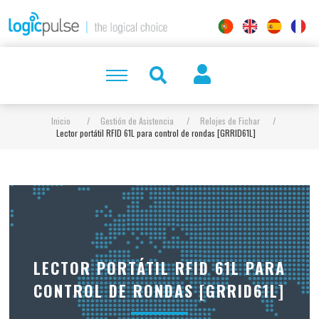
Inicio
/
Gestión de Asistencia
/
Relojes de Fichar
/
Lector portátil RFID 61L para control de rondas [GRRID61L]
LECTOR PORTÁTIL RFID 61L PARA
CONTROL DE RONDAS [GRRID61L]