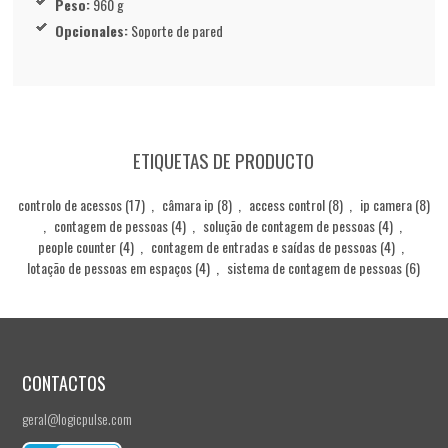
Peso:
960 g
Opcionales:
Soporte de pared
ETIQUETAS DE PRODUCTO
controlo de acessos
(17)
,
câmara ip
(8)
,
access control
(8)
,
ip camera
(8)
,
contagem de pessoas
(4)
,
solução de contagem de pessoas
(4)
,
people counter
(4)
,
contagem de entradas e saídas de pessoas
(4)
,
lotação de pessoas em espaços
(4)
,
sistema de contagem de pessoas
(6)
CONTACTOS
geral@logicpulse.com