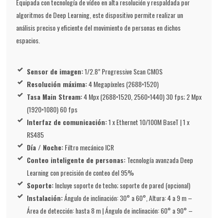
Equipada con tecnología de vídeo en alta resolución y respaldada por
algoritmos de Deep Learning, este dispositivo permite realizar un
análisis preciso y eficiente del movimiento de personas en dichos
espacios.
Sensor de imagen:
1/2.8” Progressive Scan CMOS
Resolución máxima:
4 Megapíxeles (2688×1520)
Tasa Main Stream:
4 Mpx (2688×1520, 2560×1440) 30 fps; 2 Mpx
(1920×1080) 60 fps
Interfaz de comunicación:
1 x Ethernet 10/100M BaseT | 1 x
RS485
Día / Noche:
Filtro mecánico ICR
Conteo inteligente de personas:
Tecnología avanzada Deep
Learning con precisión de conteo del 95%
Soporte:
Incluye soporte de techo; soporte de pared (opcional)
Instalación:
Ángulo de inclinación: 30° a 60°, Altura: 4 a 9 m –
Área de detección: hasta 8 m | Ángulo de inclinación: 60° a 90° –