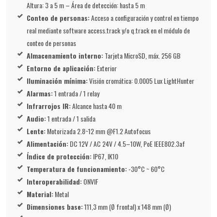
Altura: 3 a 5 m – Área de detección: hasta 5 m
Conteo de personas:
Acceso a configuración y control en tiempo
real mediante software access.track y/o q.track en el módulo de
conteo de personas
Almacenamiento interno:
Tarjeta MicroSD, máx. 256 GB
Entorno de aplicación:
Exterior
Iluminación mínima:
Visión cromática: 0.0005 Lux LightHunter
Alarmas:
1 entrada / 1 relay
Infrarrojos IR:
Alcance hasta 40 m
Audio:
1 entrada / 1 salida
Lente:
Motorizada 2.8~12 mm @F1.2 Autofocus
Alimentación:
DC 12V / AC 24V / 4.5–10W, PoE IEEE802.3af
Índice de protección:
IP67, IK10
Temperatura de funcionamiento:
-30°C ~ 60°C
Interoperabilidad:
ONVIF
Material:
Metal
Dimensiones base:
111,3 mm (Ø frontal) x 148 mm (Ø)