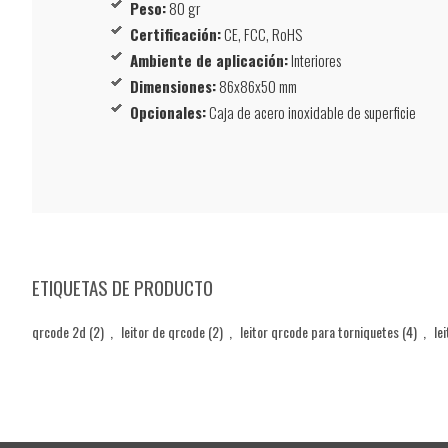
Peso:
80 gr
Certificación:
CE, FCC, RoHS
Ambiente de aplicación:
Interiores
Dimensiones:
86x86x50 mm
Opcionales:
Caja de acero inoxidable de superficie
ETIQUETAS DE PRODUCTO
qrcode 2d
(2)
,
leitor de qrcode
(2)
,
leitor qrcode para torniquetes
(4)
,
le