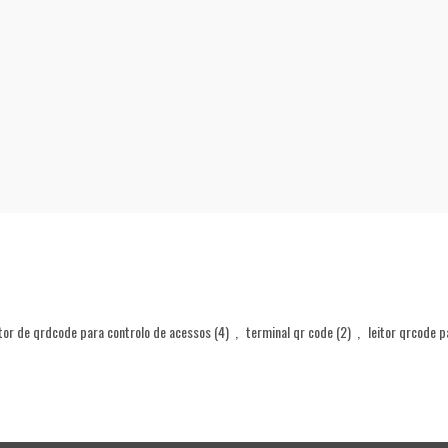
itor de qrdcode para controlo de acessos
(4)
,
terminal qr code
(2)
,
leitor qrcode p