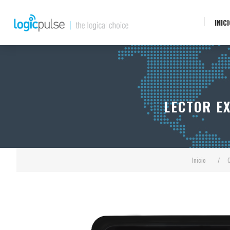
INIC
LECTOR E
Inicio
/