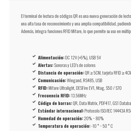
El terminal de lectura de códigos QR es una nueva generación de lector
una alta tasa de reconocimiento y una amplia compatibilidad, pudiend
Además, integra funciones RFID Mifare, lo que permite su uso en múltip
Alimentación:
DC 12V (±5%), USB 5V
Alertas:
Sonoras y LED’s de colores
Distancia de operación:
QR ≥ 5CM, tarjeta RFID ≥ 4C
Comunicación:
Wiegand, RS485, USB
RFID:
Mifare Ultralight, DESFire EV1, Ntag, S50 / S70
Frecuencia RFID:
13.56MHz
Código de barras:
QR, Data Matrix, PDF417, GS1 Datab
Estándar internacional:
Protocolo ISO/IEC 14443A R
Humedad de operación:
20% ~ 80%
Temperatura de operación:
-10 ° ~ 50 ° C