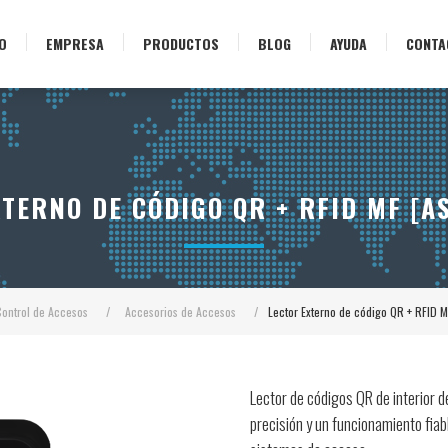
IO
EMPRESA
PRODUCTOS
BLOG
AYUDA
CONTA
XTERNO DE CÓDIGO QR + RFID MF [A
Control de Accesos
/
Accesorios de Accesos
/
Lector Externo de código QR + RFID
Lector de códigos QR de interior d
precisión y un funcionamiento fiab