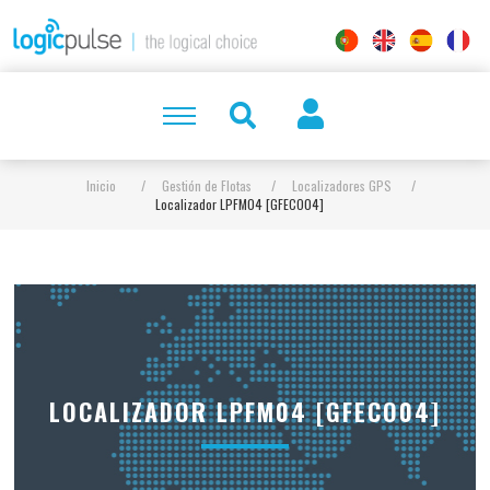
Inicio
/
Gestión de Flotas
/
Localizadores GPS
/
Localizador LPFM04 [GFECO04]
LOCALIZADOR LPFM04 [GFECO04]