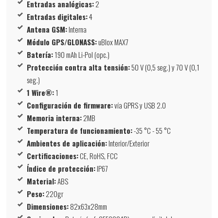
Entradas analógicas:
2
Entradas digitales:
4
Antena GSM:
Interna
Módulo GPS/GLONASS:
uBlox MAX7
Batería:
190 mAh Li-Pol (opc.)
Protección contra alta tensión:
50 V (0,5 seg.) y 70 V (0,1
seg.)
1 Wire®:
1
Configuración de firmware:
vía GPRS y USB 2.0
Memoria interna:
2MB
Temperatura de funcionamiento:
-35 °C - 55 °C
Ambientes de aplicación:
Interior/Exterior
Certificaciones:
CE, RoHS, FCC
Índice de protección:
IP67
Material:
ABS
Peso:
220gr
Dimensiones:
82x63x28mm