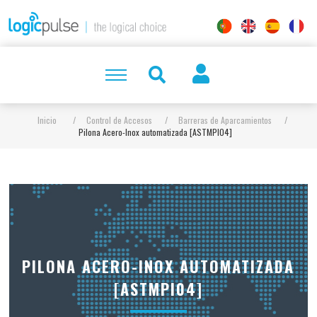
Inicio
/
Control de Accesos
/
Barreras de Aparcamientos
/
Pilona Acero-Inox automatizada [ASTMPI04]
PILONA ACERO-INOX AUTOMATIZADA
[ASTMPI04]