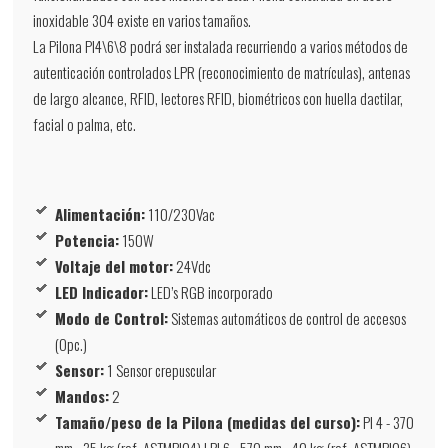
inoxidable 304 existe en varios tamaños.
La Pilona PI4\6\8 podrá ser instalada recurriendo a varios métodos de
autenticación controlados LPR (reconocimiento de matrículas), antenas
de largo alcance, RFID, lectores RFID, biométricos con huella dactilar,
facial o palma, etc.
Alimentación:
110/230Vac
Potencia:
150W
Voltaje del motor:
24Vdc
LED Indicador:
LED’s RGB incorporado
Modo de Control:
Sistemas automáticos de control de accesos
(Opc.)
Sensor:
1 Sensor crepuscular
Mandos:
2
Tamaño/peso de la Pilona (medidas del curso):
PI 4 - 370
mm - 35 kg (ref. ASTMPI04) | PI 6 - 570 mm - 40 kg (ref. ASTMPI06)