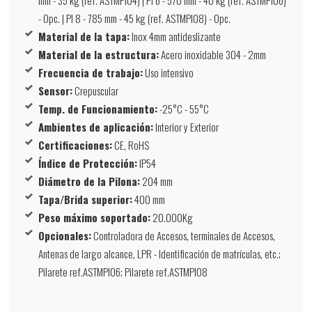
- Opc. | PI 8 - 785 mm - 45 kg (ref. ASTMPI08) - Opc.
Material de la tapa:
Inox 4mm antideslizante
Material de la estructura:
Acero inoxidable 304 - 2mm
Frecuencia de trabajo:
Uso intensivo
Sensor:
Crepuscular
Temp. de Funcionamiento:
-25°C - 55°C
Ambientes de aplicación:
Interior y Exterior
Certificaciones:
CE, RoHS
Índice de Protección:
IP54
Diámetro de la Pilona:
204 mm
Tapa/Brida superior:
400 mm
Peso máximo soportado:
20.000Kg
Opcionales:
Controladora de Accesos, terminales de Accesos,
Antenas de largo alcance, LPR - Identificación de matrículas, etc.;
Pilarete ref.ASTMPI06; Pilarete ref.ASTMPI08