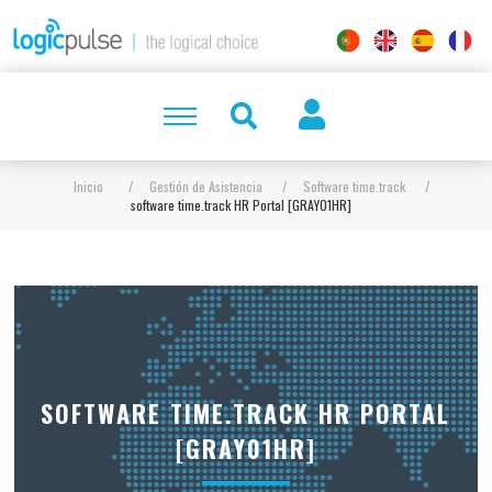
Inicio
/
Gestión de Asistencia
/
Software time.track
/
software time.track HR Portal [GRAY01HR]
SOFTWARE TIME.TRACK HR PORTAL
[GRAY01HR]