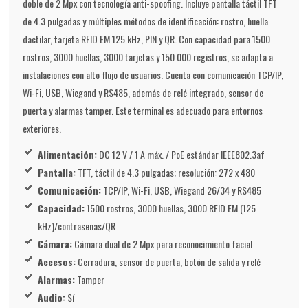
doble de 2 Mpx con tecnología anti-spoofing. Incluye pantalla táctil TFT
de 4.3 pulgadas y múltiples métodos de identificación: rostro, huella
dactilar, tarjeta RFID EM 125 kHz, PIN y QR. Con capacidad para 1500
rostros, 3000 huellas, 3000 tarjetas y 150 000 registros, se adapta a
instalaciones con alto flujo de usuarios. Cuenta con comunicación TCP/IP,
Wi-Fi, USB, Wiegand y RS485, además de relé integrado, sensor de
puerta y alarmas tamper. Este terminal es adecuado para entornos
exteriores.
Alimentación:
DC 12 V / 1 A máx. / PoE estándar IEEE802.3af
Pantalla:
TFT, táctil de 4.3 pulgadas; resolución: 272 x 480
Comunicación:
TCP/IP, Wi-Fi, USB, Wiegand 26/34 y RS485
Capacidad:
1500 rostros, 3000 huellas, 3000 RFID EM (125
kHz)/contraseñas/QR
Cámara:
Cámara dual de 2 Mpx para reconocimiento facial
Accesos:
Cerradura, sensor de puerta, botón de salida y relé
Alarmas:
Tamper
Audio:
Sí