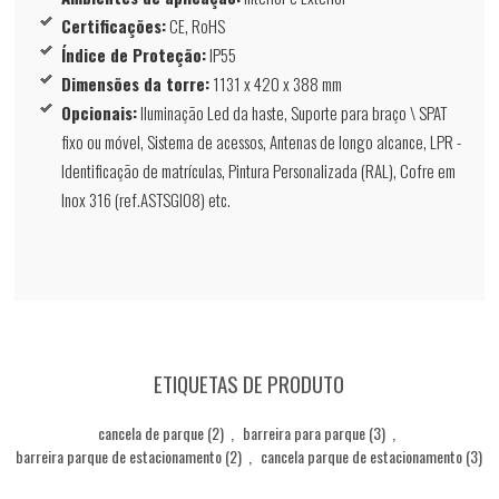
Certificações:
CE, RoHS
Índice de Proteção:
IP55
Dimensões da torre:
1131 x 420 x 388 mm
Opcionais:
Iluminação Led da haste, Suporte para braço \ SPAT
fixo ou móvel, Sistema de acessos, Antenas de longo alcance, LPR -
Identificação de matrículas, Pintura Personalizada (RAL), Cofre em
Inox 316 (ref.ASTSGI08) etc.
ETIQUETAS DE PRODUTO
cancela de parque
(2)
,
barreira para parque
(3)
,
barreira parque de estacionamento
(2)
,
cancela parque de estacionamento
(3)