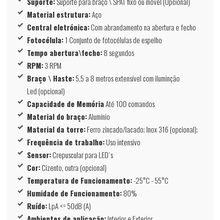
Suporte:
Suporte para braço \ SPAT fixo ou móvel (Opcional)
Material estrutura:
Aço
Central eletrónica:
Com abrandamento na abertura e fecho
Fotocélula:
1 Conjunto de fotocélulas de espelho
Tempo abertura\fecho:
8 segundos
RPM:
3 RPM
Braço \ Haste:
5,5 a 8 metros extensível com iluminção
Led (opcional)
Capacidade de Memória
Até 100 comandos
Material do braço:
Alumínio
Material da torre:
Ferro zincado/lacado; Inox 316 (opcional);
Frequência de trabalho:
Uso intensivo
Sensor:
Crepuscular para LED´s
Cor:
Cizento, outra (opcional)
Temperatura de Funcionamento:
-25°C - 55°C
Humidade de Funcionamento:
80%
Ruído:
LpA <= 50dB (A)
Ambientes de aplicação:
Interior e Exterior