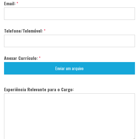
Email:
*
Telefone/Telemóvel:
*
Anexar Currículo:
*
Enviar um arquivo
Experiência Relevante para o Cargo: