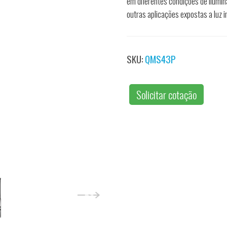
em diferentes condições de ilumin
outras aplicações expostas a luz i
SKU:
QMS43P
Solicitar cotação