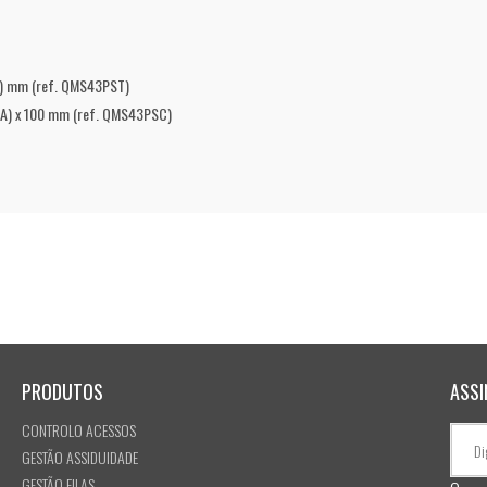
A) mm (ref. QMS43PST)
(A) x 100 mm (ref. QMS43PSC)
PRODUTOS
ASSI
CONTROLO ACESSOS
GESTÃO ASSIDUIDADE
GESTÃO FILAS