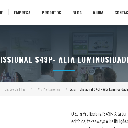
ME
EMPRESA
PRODUTOS
BLOG
AJUDA
CONTA
ISSIONAL S43P- ALTA LUMINOSIDAD
/
Gestão de Filas
/
TV´s Profissionais
/
Ecrã Profissional S43P- Alta Luminosida
O Ecrã Profissional S43P- Alta Lu
edifícios, takeaways e instituições