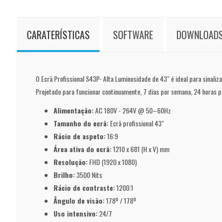
CARATERÍSTICAS
SOFTWARE
DOWNLOAD
O Ecrã Profissional S43P- Alta Luminosidade de 43" é ideal para sinali
Projetado para funcionar continuamente, 7 dias por semana, 24 horas po
Alimentação:
AC 180V - 264V @ 50–60Hz
Tamanho do ecrã:
Ecrã profissional 43"
Rácio de aspeto:
16:9
Área ativa do ecrã:
1210 x 681 (H x V) mm
Resolução:
FHD (1920 x 1080)
Brilho:
3500 Nits
Rácio de contraste:
1200:1
Ângulo de visão:
178º / 178º
Uso intensivo:
24/7