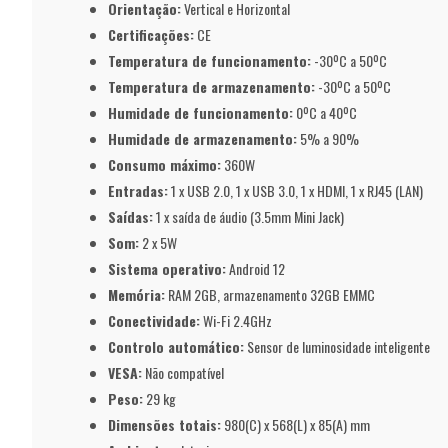
Orientação:
Vertical e Horizontal
Certificações:
CE
Temperatura de funcionamento:
-30ºC a 50ºC
Temperatura de armazenamento:
-30ºC a 50ºC
Humidade de funcionamento:
0ºC a 40ºC
Humidade de armazenamento:
5% a 90%
Consumo máximo:
360W
Entradas:
1 x USB 2.0, 1 x USB 3.0, 1 x HDMI, 1 x RJ45 (LAN)
Saídas:
1 x saída de áudio (3.5mm Mini Jack)
Som:
2 x 5W
Sistema operativo:
Android 12
Memória:
RAM 2GB, armazenamento 32GB EMMC
Conectividade:
Wi-Fi 2.4GHz
Controlo automático:
Sensor de luminosidade inteligente
VESA:
Não compatível
Peso:
29 kg
Dimensões totais:
980(C) x 568(L) x 85(A) mm