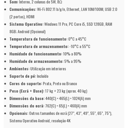
Som:
Interno, 2 colunas de 5W, 8Ω
Comunicações:
Wi-Fi 802.11 b/g/n, Ethernet, LAN 10M/100M, USB 2.0
(2 portas), HDMI
Sistema Operativo:
Windows 11 Pro, PC Core i5, SSD 128GB, RAM
8GB; Android (Opcional)
Temperatura de funcionamento:
0°C a 45°C
Temperatura de armazenamento:
-10°C a 55°C
Humidade de funcionamento:
10% a 80%
Humidade de armazenamento:
5% a 95%
Ambientes:
Utilização em interiores
Suporte de pé:
Incluído
Cores do suporte:
Prata, Preto ou Branco
Peso (Ecrã + Base):
17 kg + 23 kg (aprox. 40 kg)
Dimensões da base:
440(C) × 465(L) × 1024(A) mm
Dimensões do ecrã:
762(C) × 65(L) × 460(A) mm
Opcionais:
Outros tamanhos de ecrã (27”, 43”, 49”, 55”, 65”, 75”),
Sistema Operativo Android, resolução 4K