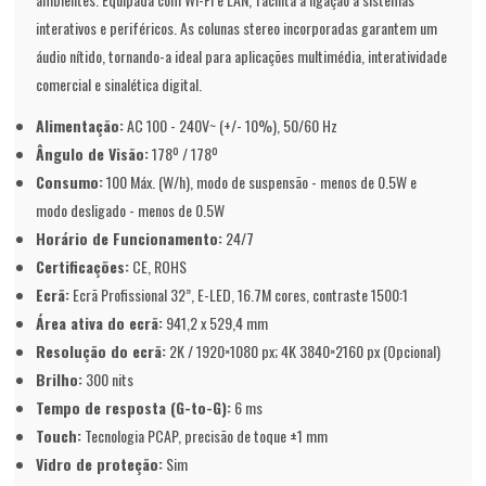
interativos e periféricos. As colunas stereo incorporadas garantem um
áudio nítido, tornando-a ideal para aplicações multimédia, interatividade
comercial e sinalética digital.
Alimentação:
AC 100 - 240V~ (+/- 10%), 50/60 Hz
Ângulo de Visão:
178º / 178º
Consumo:
100 Máx. (W/h), modo de suspensão - menos de 0.5W e
modo desligado - menos de 0.5W
Horário de Funcionamento:
24/7
Certificações:
CE, ROHS
Ecrã:
Ecrã Profissional 32”, E-LED, 16.7M cores, contraste 1500:1
Área ativa do ecrã:
941,2 x 529,4 mm
Resolução do ecrã:
2K / 1920×1080 px; 4K 3840×2160 px (Opcional)
Brilho:
300 nits
Tempo de resposta (G-to-G):
6 ms
Touch:
Tecnologia PCAP, precisão de toque ±1 mm
Vidro de proteção:
Sim