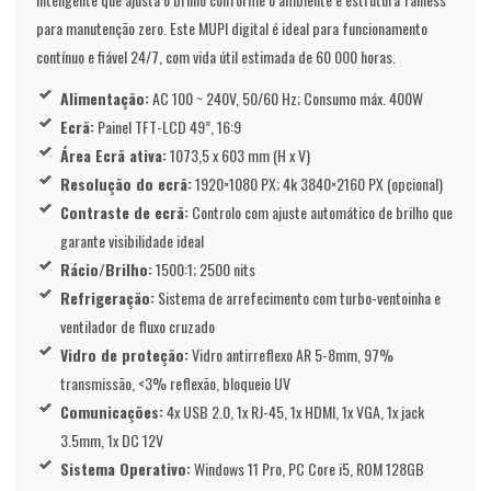
para manutenção zero. Este MUPI digital é ideal para funcionamento
contínuo e fiável 24/7, com vida útil estimada de 60 000 horas.
Alimentação:
AC 100 ~ 240V, 50/60 Hz; Consumo máx. 400W
Ecrã:
Painel TFT-LCD 49”, 16:9
Área Ecrã ativa:
1073,5 x 603 mm (H x V)
Resolução do ecrã:
1920×1080 PX; 4k 3840×2160 PX (opcional)
Contraste de ecrã:
Controlo com ajuste automático de brilho que
garante visibilidade ideal
Rácio/Brilho:
1500:1; 2500 nits
Refrigeração:
Sistema de arrefecimento com turbo-ventoinha e
ventilador de fluxo cruzado
Vidro de proteção:
Vidro antirreflexo AR 5-8mm, 97%
transmissão, <3% reflexão, bloqueio UV
Comunicações:
4x USB 2.0, 1x RJ-45, 1x HDMI, 1x VGA, 1x jack
3.5mm, 1x DC 12V
Sistema Operativo:
Windows 11 Pro, PC Core i5, ROM 128GB