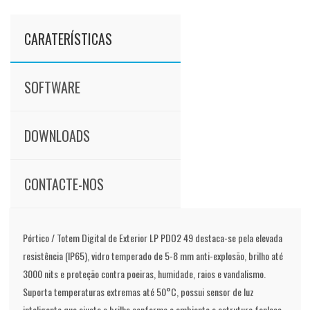
CARATERÍSTICAS
SOFTWARE
DOWNLOADS
CONTACTE-NOS
Pórtico / Totem Digital de Exterior LP PDO2 49 destaca-se pela elevada
resistência (IP65), vidro temperado de 5-8 mm anti-explosão, brilho até
3000 nits e proteção contra poeiras, humidade, raios e vandalismo.
Suporta temperaturas extremas até 50°C, possui sensor de luz
inteligente que ajusta o brilho conforme o ambiente e estrutura fanless