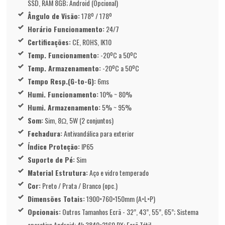
SSD, RAM 8GB; Android (Opcional)
Ângulo de Visão:
178º / 178º
Horário Funcionamento:
24/7
Certificações:
CE, ROHS, IK10
Temp. Funcionamento:
-20ºC a 50ºC
Temp. Armazenamento:
-20ºC a 50ºC
Tempo Resp.(G-to-G):
6ms
Humi. Funcionamento:
10% ~ 80%
Humi. Armazenamento:
5% ~ 95%
Som:
Sim, 8Ω, 5W (2 conjuntos)
Fechadura:
Antivandálica para exterior
Índice Proteção:
IP65
Suporte de Pé:
Sim
Material Estrutura:
Aço e vidro temperado
Cor:
Preto / Prata / Branco (opc.)
Dimensões Totais:
1900×760×150mm (A×L×P)
Opcionais:
Outros Tamanhos Ecrã - 32”, 43”, 55”, 65”; Sistema
operativo Android; 4k 3840×2160 PX; Ecrã Tátil