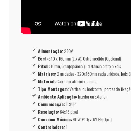
Alimentação:
230V
Ecrã:
640 x 160 mm (L x A), Outra medida (Opcional)
Pitch:
10mm, 5mm(opcional) - distância entre pixeis
Matrizes:
2 unidades - 320x160mm cada unidade, leds S
Material:
Caixa em aluminio lacada
Tipo Montagem:
Vertical ou horizontal, porcas de fixação
Ambiente Aplicação:
Interior ou Exterior
Comunicação:
TCP-IP
Resolução:
64x16 pixel
Consumo Máximo:
80W-P10; 70W-P5(Opc.)
Controladora:
1