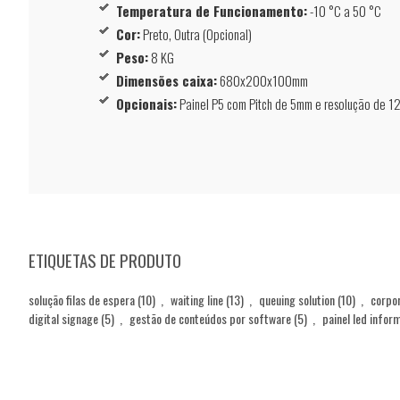
Temperatura de Funcionamento:
-10 °C a 50 °C
Cor:
Preto, Outra (Opcional)
Peso:
8 KG
Dimensões caixa:
680x200x100mm
Opcionais:
Painel P5 com Pitch de 5mm e resolução de 12
ETIQUETAS DE PRODUTO
solução filas de espera
(10)
,
waiting line
(13)
,
queuing solution
(10)
,
corpor
digital signage
(5)
,
gestão de conteúdos por software
(5)
,
painel led infor