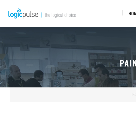
HO
PAI
Iní