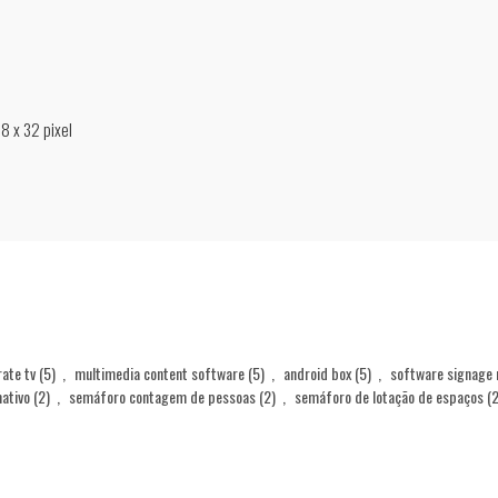
8 x 32 pixel
ate tv
(5)
,
multimedia content software
(5)
,
android box
(5)
,
software signage
mativo
(2)
,
semáforo contagem de pessoas
(2)
,
semáforo de lotação de espaços
(2