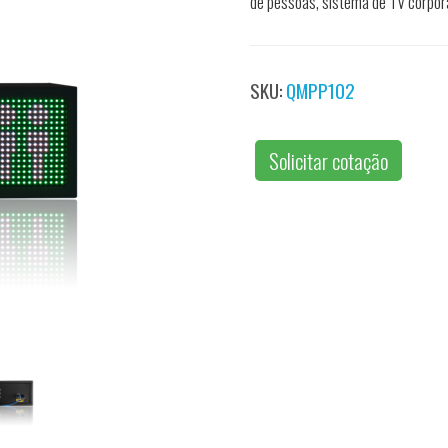
de pessoas, sistema de TV corporat
SKU:
QMPP102
Solicitar cotação