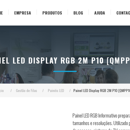
ME
EMPRESA
PRODUTOS
BLOG
AJUDA
CONTA
NEL LED DISPLAY RGB 2M P10 [QMPP
cio
/
Gestão de Filas
/
Painéis LED
/
Painel LED Display RGB 2M P10 [QMPP1
Painel LED RGB Informativo prepara
tamanhos e resoluções. Utilizado