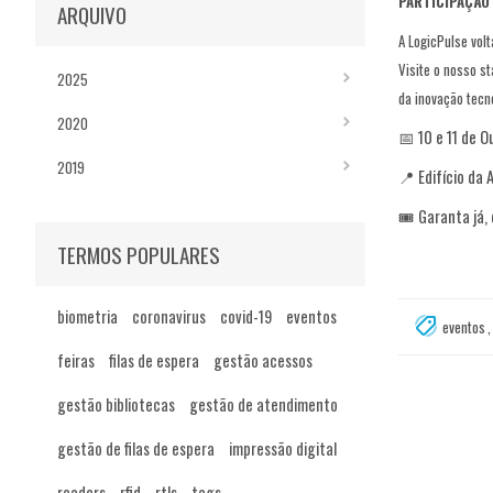
PARTICIPAÇÃO
ARQUIVO
A LogicPulse vol
Visite o nosso s
2025
da inovação tecn
2020
📅 10 e 11 de 
2019
📍 Edifício da
🎟️ Garanta já,
TERMOS POPULARES
biometria
coronavirus
covid-19
eventos
eventos
,
feiras
filas de espera
gestão acessos
gestão bibliotecas
gestão de atendimento
gestão de filas de espera
impressão digital
readers
rfid
rtls
tags