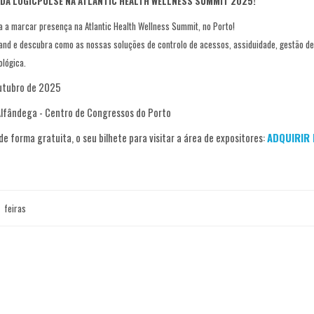
 DA LOGICPULSE NA ATLANTIC HEALTH WELLNESS SUMMIT 2025!
ta a marcar presença na Atlantic Health Wellness Summit, no Porto!
tand e descubra como as nossas soluções de controlo de acessos, assiduidade, gestão de 
ológica.
Outubro de 2025
 Alfândega - Centro de Congressos do Porto
 de forma gratuita, o seu bilhete para visitar a área de expositores:
ADQUIRIR 
feiras