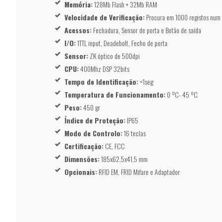
Memória:
128Mb Flash + 32Mb RAM
Velocidade de Verificação:
Procura em 1000 registos num
Acessos:
Fechadura, Sensor de porta e Botão de saída
I/O:
1TTL input, Deadebolt, Fecho de porta
Sensor:
ZK óptico de 500dpi
CPU:
400Mhz DSP 32bits
Tempo de Identificação:
<1seg
Temperatura de Funcionamento:
0 ºC- 45 ºC
Peso:
450 gr
Índice de Proteção:
IP65
Modo de Controlo:
16 teclas
Certificação:
CE, FCC
Dimensões:
185x62,5x41,5 mm
Opcionais:
RFID EM, FRID Mifare e Adaptador