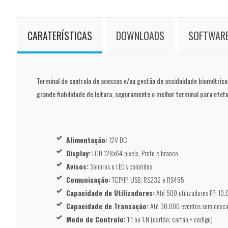
CARATERÍSTICAS
DOWNLOADS
SOFTWAR
Terminal de controlo de acessos e/ou gestão de assiduidade biométric
grande fiabilidade de leitura, seguramente o melhor terminal para efet
Alimentação:
12V DC
Display:
LCD 128x64 pixels, Preto e branco
Avisos:
Sonoros e LED's coloridos
Comunicação:
TCP/IP, USB, RS232 e RS485
Capacidade de Utilizadores:
Até 500 utilizadores FP; 10.
Capacidade de Transação:
Até 30.000 eventos sem desca
Modo de Controlo:
1:1 ou 1:N (cartão; cartão + código)