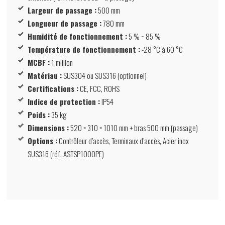
Largeur de passage :
500 mm
Longueur de passage :
780 mm
Humidité de fonctionnement :
5 % ~ 85 %
Température de fonctionnement :
-28 °C à 60 °C
MCBF :
1 million
Matériau :
SUS304 ou SUS316 (optionnel)
Certifications :
CE, FCC, ROHS
Indice de protection :
IP54
Poids :
35 kg
Dimensions :
520 × 310 × 1010 mm + bras 500 mm (passage)
Options :
Contrôleur d’accès, Terminaux d’accès, Acier inox
SUS316 (réf. ASTSP1000PE)