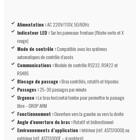
Alimentation :
AC 220V/110V, 50/60Hz
Indicateur LED :
Sur les panneaux frontaux (flèche verte et X
rouge)
Mode de contrôle :
Compatible avec les systèmes
automatiques de contrôle d’accès
Communications :
Module de contrôle RS232, RS422 et
RS485
Blocage du passage :
Bras contrôlés, rotatifs et tripodes
Passages :
25–30 passages par minute
Urgence :
Le bras horizontal tombe pour permettre le passage
libre – DROP ARM
Fonctionnement :
Ouverture vers la gauche ou vers la droite
Angle d’ouverture du bras :
Rotatif et bidirectionnel
Environnements d’application :
Intérieur (réf. ASTS1000I) ou
extérieur (réf. ASTS1000E – si protégé)