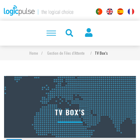
Home
/
Gestion de Files d’Attente
/
TV Box’s
TV BOX’S