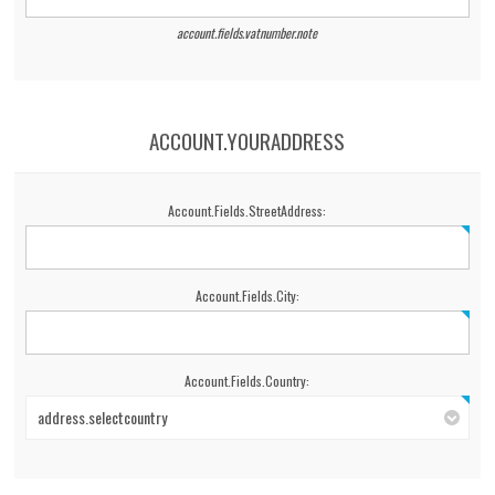
account.fields.vatnumber.note
ACCOUNT.YOURADDRESS
Account.Fields.StreetAddress:
Account.Fields.City:
Account.Fields.Country:
address.selectcountry