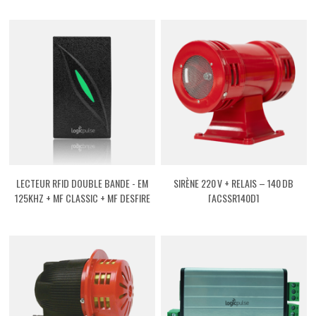
LECTEUR RFID DOUBLE BANDE - EM
SIRÈNE 220 V + RELAIS – 140 DB
125KHZ + MF CLASSIC + MF DESFIRE
[ACSSR140D]
[ASRFVEMMF]