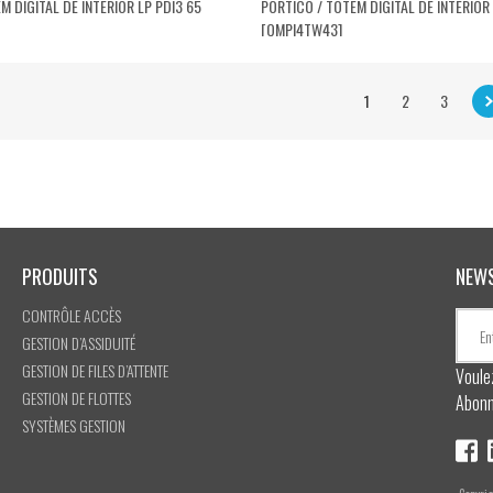
M DIGITAL DE INTERIOR LP PDI3 65
PÓRTICO / TOTEM DIGITAL DE INTERIOR 
[QMPI4TW43]
1
2
3
PRODUITS
NEW
CONTRÔLE ACCÈS
GESTION D’ASSIDUITÉ
GESTION DE FILES D’ATTENTE
Voule
GESTION DE FLOTTES
Abonn
SYSTÈMES GESTION