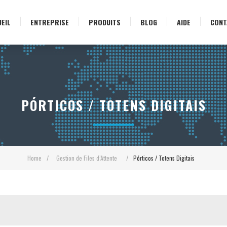
EIL
ENTREPRISE
PRODUITS
BLOG
AIDE
CONT
PÓRTICOS / TOTENS DIGITAIS
Home
/
Gestion de Files d’Attente
/
Pórticos / Totens Digitais