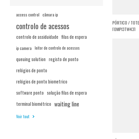
access control
câmara ip
PÓRTICO / TOTE
controlo de acessos
[QMPI3TW43]
controlo de assiduidade
filas de espera
ip camera
leitor de controlo de acessos
queuing solution
registo de ponto
relógios de ponto
relógios de ponto biometrico
software ponto
solução filas de espera
waiting line
terminal biométrico
Voir tout