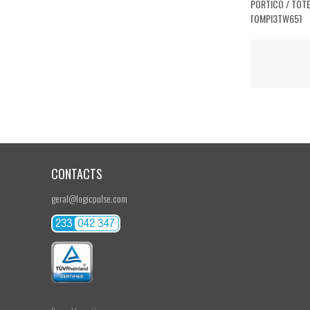
PÓRTICO / TOTE
[QMPI3TW65]
CONTACTS
geral@logicpulse.com