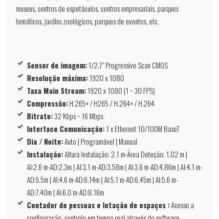
museus, centros de espetáculos, centros empresariais, parques
temáticos, jardins zoológicos, parques de eventos, etc.
Sensor de imagem:
1/2.7” Progressive Scan CMOS
Resolução máxima:
1920 x 1080
Taxa Main Stream:
1920 x 1080 (1 ~ 30 FPS)
Compressão:
H.265+ / H265 / H.264+ / H.264
Bitrate:
32 Kbps ~ 16 Mbps
Interface Comunicação:
1 x Ethernet 10/100M BaseT
Dia / Noite:
Auto | Programável | Manual
Instalação:
Altura Instalação: 2.1 m-Área Deteção: 1.02 m |
AI:2.6 m-AD:2.3m | AI:3.1 m-AD:3.58m | AI:3.6 m-AD:4.86m | AI:4.1 m-
AD:5.5m | AI:4.6 m-AD:6.14m | AI:5.1 m-AD:6.45m | AI:5.6 m-
AD:7.40m | AI:6.0 m-AD:8.16m
Contador de pessoas e lotação de espaços :
Acesso a
configuração, controlo em tempo real através do software