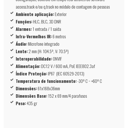
access.track e/ou q.track no módulo de contagem de pessoas
Ambiente aplicação:
Exterior
Funções:
HLC, BLC, 3D DNR
Alarmes:
1 entrada / 1 saída
Infra-Vermelhos IR:
6 metros
Áudio:
Microfone integrado
Lente:
2 mm (H: 104.5º, V: 70.5º)
Interoperabilidade:
ONVIF
Alimentação:
DC12 V / 600 mA, PoE IEEE802.3af
Índice Proteção:
IP67 (IEC 60529-2013)
Temperatura de funcionamento:
-30º C ~ +60º C
Dimensões:
61x168x36mm
Dimensões Base:
152 x 69 mm/4 parafusos
Peso:
435 gr