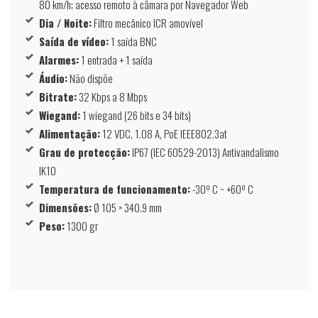
80 km/h; acesso remoto à câmara por Navegador Web
Dia / Noite:
Filtro mecânico ICR amovível
Saída de vídeo:
1 saída BNC
Alarmes:
1 entrada + 1 saída
Áudio:
Não dispõe
Bitrate:
32 Kbps a 8 Mbps
Wiegand:
1 wiegand (26 bits e 34 bits)
Alimentação:
12 VDC, 1.08 A, PoE IEEE802.3at
Grau de protecção:
IP67 (IEC 60529-2013) Antivandalismo
IK10
Temperatura de funcionamento:
-30º C ~ +60º C
Dimensões:
Ø 105 × 340.9 mm
Peso:
1300 gr