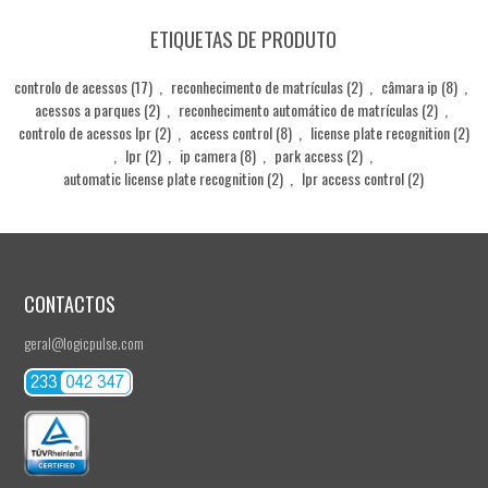
ETIQUETAS DE PRODUTO
controlo de acessos
(17)
,
reconhecimento de matrículas
(2)
,
câmara ip
(8)
,
acessos a parques
(2)
,
reconhecimento automático de matrículas
(2)
,
controlo de acessos lpr
(2)
,
access control
(8)
,
license plate recognition
(2)
,
lpr
(2)
,
ip camera
(8)
,
park access
(2)
,
automatic license plate recognition
(2)
,
lpr access control
(2)
CONTACTOS
geral@logicpulse.com