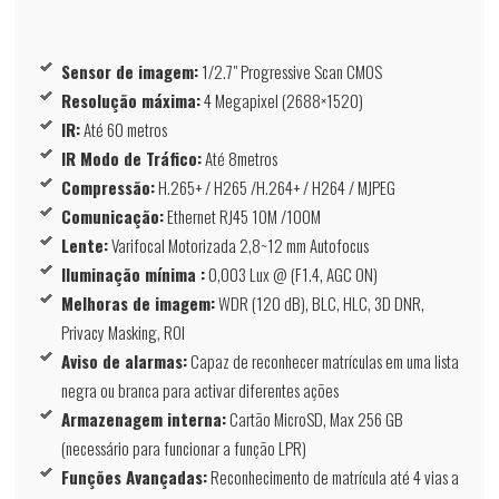
Sensor de imagem:
1/2.7" Progressive Scan CMOS
Resolução máxima:
4 Megapixel (2688×1520)
IR:
Até 60 metros
IR Modo de Tráfico:
Até 8metros
Compressão:
H.265+ / H265 /H.264+ / H264 / MJPEG
Comunicação:
Ethernet RJ45 10M /100M
Lente:
Varifocal Motorizada 2,8~12 mm Autofocus
Iluminação mínima :
0,003 Lux @ (F1.4, AGC ON)
Melhoras de imagem:
WDR (120 dB), BLC, HLC, 3D DNR,
Privacy Masking, ROI
Aviso de alarmas:
Capaz de reconhecer matrículas em uma lista
negra ou branca para activar diferentes ações
Armazenagem interna:
Cartão MicroSD, Max 256 GB
(necessário para funcionar a função LPR)
Funções Avançadas:
Reconhecimento de matrícula até 4 vias a