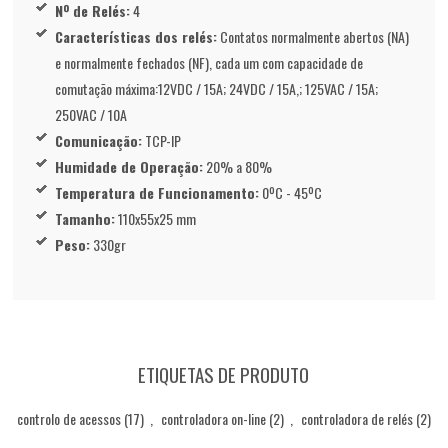
Nº de Relés:
4
Características dos relés:
Contatos normalmente abertos (NA)
e normalmente fechados (NF), cada um com capacidade de
comutação máxima:12VDC / 15A; 24VDC / 15A,; 125VAC / 15A;
250VAC / 10A
Comunicação:
TCP-IP
Humidade de Operação:
20% a 80%
Temperatura de Funcionamento:
0ºC - 45ºC
Tamanho:
110x55x25 mm
Peso:
330gr
ETIQUETAS DE PRODUTO
controlo de acessos
(17)
,
controladora on-line
(2)
,
controladora de relés
(2)