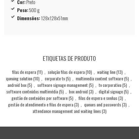
Cor:
Preto
Peso:
500 g
Dimensões:
128x128x51mm
ETIQUETAS DE PRODUTO
filas de espera
(11)
,
solução filas de espera
(10)
,
waiting line
(13)
,
queuing solution
(10)
,
corporate tv
(5)
,
multimedia content software
(5)
,
android box
(5)
,
software signage management
(5)
,
tv corporativa
(5)
,
software conteúdos multimédia
(5)
,
box android
(3)
,
digital signage
(5)
,
gestão de conteúdos por software
(5)
,
filas de espera e senhas
(3)
,
gestão de atendimento e filas de espera
(3)
,
queues and passwords
(3)
,
attendance management and waiting lines
(3)