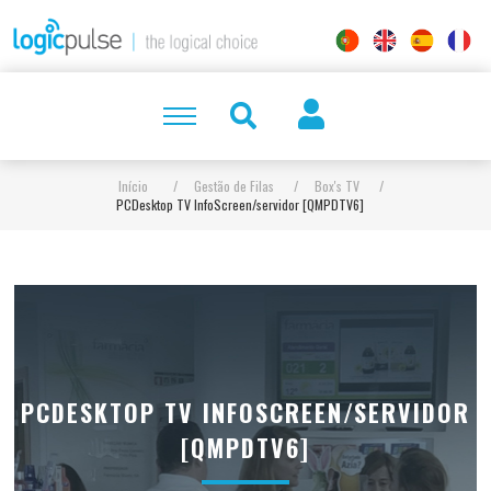
Início
/
Gestão de Filas
/
Box's TV
/
PCDesktop TV InfoScreen/servidor [QMPDTV6]
PCDESKTOP TV INFOSCREEN/SERVIDOR
[QMPDTV6]