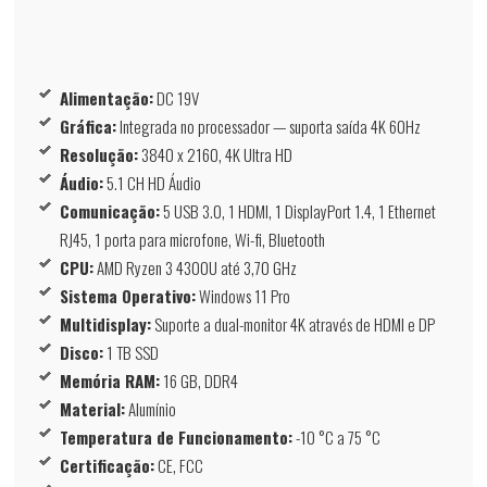
Alimentação:
DC 19V
Gráfica:
Integrada no processador — suporta saída 4K 60Hz
Resolução:
3840 x 2160, 4K Ultra HD
Áudio:
5.1 CH HD Áudio
Comunicação:
5 USB 3.0, 1 HDMI, 1 DisplayPort 1.4, 1 Ethernet
RJ45, 1 porta para microfone, Wi-fi, Bluetooth
CPU:
AMD Ryzen 3 4300U até 3,70 GHz
Sistema Operativo:
Windows 11 Pro
Multidisplay:
Suporte a dual-monitor 4K através de HDMI e DP
Disco:
1 TB SSD
Memória RAM:
16 GB, DDR4
Material:
Alumínio
Temperatura de Funcionamento:
-10 °C a 75 °C
Certificação:
CE, FCC