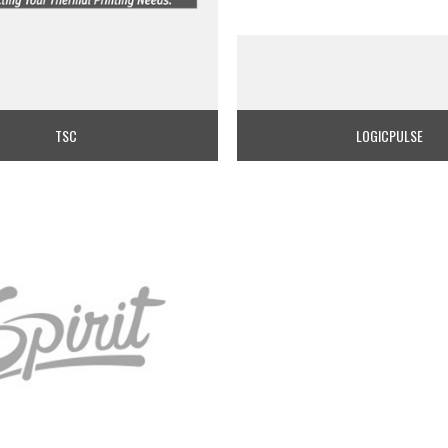
TSC
LOGICPULSE