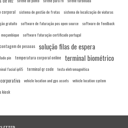
s de vez
sirene de ponto
sirene para rh
sirene turbinada
 corporal
sistema de gestão de frotas
sistema de localização de viaturas
ção gratuito
software de faturação pos open source
software de feedback
do moçambique
software faturação certificado portugal
solução filas de espera
 contagem de pessoas
terminal biométrico
temperatura corporal online
lado pin
terminal qr code
minal facial ip65
testa eletromagnética
 corporativa
vehicle location and gps assets
vehicle location system
 kiosk