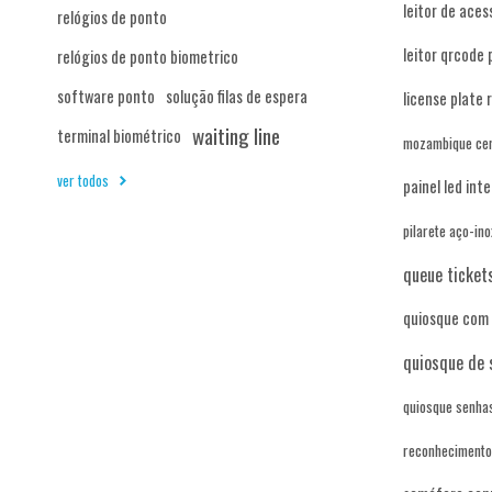
leitor de aces
relógios de ponto
leitor qrcode 
relógios de ponto biometrico
software ponto
solução filas de espera
license plate 
waiting line
terminal biométrico
mozambique cert
ver todos
painel led inte
pilarete aço-in
queue ticket
quiosque com 
quiosque de 
quiosque senhas
reconhecimento