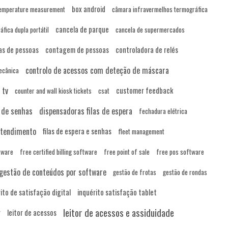
box android
temperature measurement
câmara infravermelhos termográfica
cancela de parque
fica dupla portátil
cancela de supermercados
as de pessoas
contagem de pessoas
controladora de relés
controlo de acessos com deteção de máscara
ecânica
 tv
customer feedback
counter and wall kiosk tickets
csat
 de senhas
dispensadoras filas de espera
fechadura elétrica
 atendimento
filas de espera e senhas
fleet management
ftware
free certified billing software
free point of sale
free pos software
gestão de conteúdos por software
gestão de frotas
gestão de rondas
ito de satisfação digital
inquérito satisfação tablet
leitor de acessos e assiduidade
r
leitor de acessos