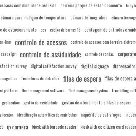
 pessoas com mobilidade reduzida
barreira parque de estacionamento
body 
câmara para medição de temperatura
câmara termográfica
câmara termográ
ue de estacionamento
contagem de entradas e saíd
ces
código de barras 1d
controlo de acessos
on-line
controlo de acessos com barreira eletrom
controlo de assiduidade
corporate
essos lpr
controlo de rondas
digital signage
dispensador
sfaction survey
digital satisfaction survey
filas de espera
filas de espera
romagnética
fechaduras de eletroímã
nt platform
fleet management software
fleet management system
free billing so
gestão de atendimento e filas de espera
geolocation
gestão de assiduidade
inquérito de satisfação
inquér
s locator
identificação automática de matrículas
ip camera
et
kiosk with barcode reader
kiosk with cc citizen card reade