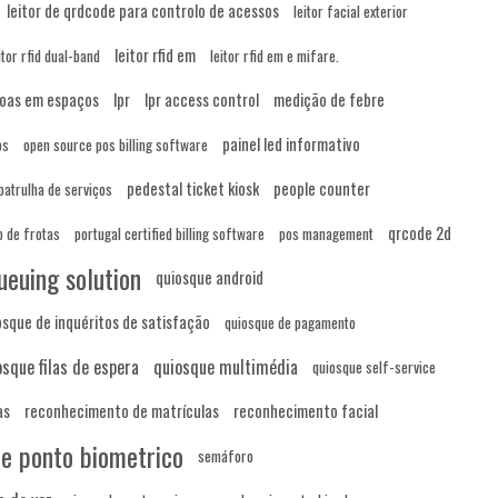
leitor de qrdcode para controlo de acessos
leitor facial exterior
leitor rfid em
itor rfid dual-band
leitor rfid em e mifare.
soas em espaços
lpr
lpr access control
medição de febre
painel led informativo
ps
open source pos billing software
pedestal ticket kiosk
people counter
patrulha de serviços
qrcode 2d
o de frotas
portugal certified billing software
pos management
ueuing solution
quiosque android
osque de inquéritos de satisfação
quiosque de pagamento
osque filas de espera
quiosque multimédia
quiosque self-service
as
reconhecimento de matrículas
reconhecimento facial
de ponto biometrico
semáforo