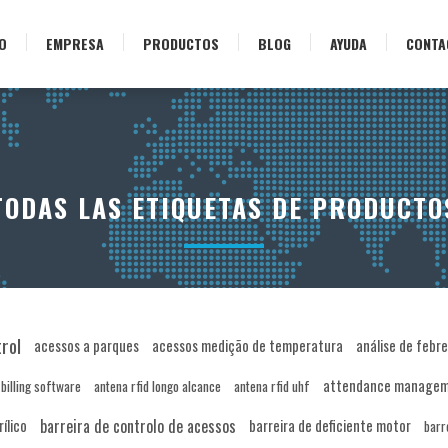
IO
EMPRESA
PRODUCTOS
BLOG
AYUDA
CONTA
TODAS LAS ETIQUETAS DE PRODUCTO
rol
acessos a parques
acessos medição de temperatura
análise de febre
attendance manageme
 billing software
antena rfid longo alcance
antena rfid uhf
barreira de controlo de acessos
ílico
barreira de deficiente motor
barr