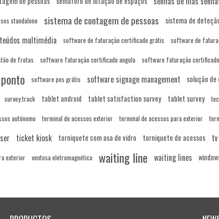
senhas de filas senha
tagem de pessoas
semáforo de lotação de espaços
sistema de contagem de pessoas
sistema de deteção
ssos standalone
nteúdos multimédia
software de faturação certificado grátis
software de fatura
tão de frotas
software faturação certificado angola
software faturação certifica
 ponto
software signage management
solução de
software pos grátis
tablet android
tablet satisfaction survey
tablet survey
survey.track
tec
essos autónomo
terminal de acessos exterior
terminal de acessos para exterior
ter
nser
ticket kiosk
tv
torniquete com asa de vidro
torniquete de acessos
waiting line
waiting lines
windows
ra exterior
ventosa eletromagnética