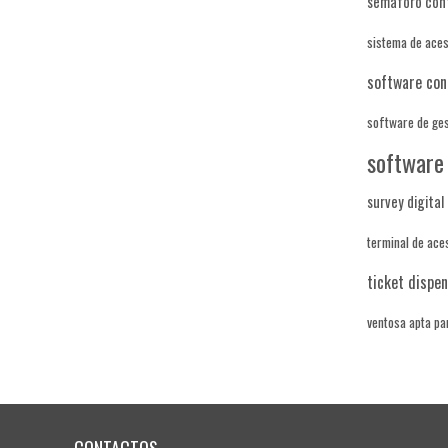
semáforo con
sistema de ace
software co
software de ges
software
survey digital
terminal de ac
ticket dispe
ventosa apta pa