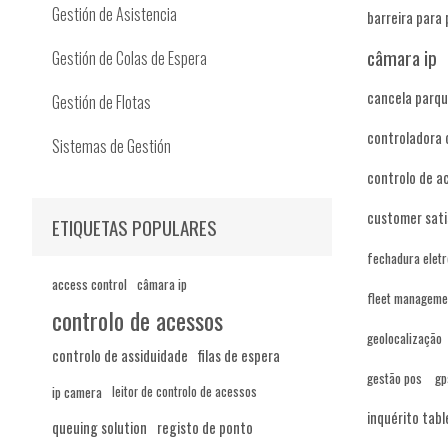
Gestión de Asistencia
barreira para
câmara ip
Gestión de Colas de Espera
cancela parq
Gestión de Flotas
controladora 
Sistemas de Gestión
controlo de ac
customer sati
ETIQUETAS POPULARES
fechadura elet
access control
câmara ip
fleet manageme
controlo de acessos
geolocalização
controlo de assiduidade
filas de espera
gestão pos
gp
ip camera
leitor de controlo de acessos
inquérito tabl
queuing solution
registo de ponto