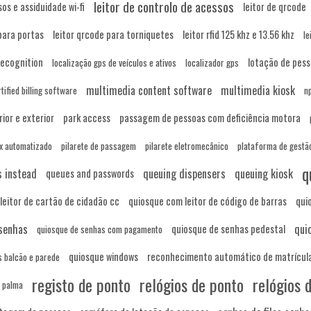
leitor de controlo de acessos
sos e assiduidade wi-fi
leitor de qrcode
para portas
leitor qrcode para torniquetes
leitor rfid 125 khz e 13.56 khz
le
recognition
lotação de pes
localização gps de veículos e ativos
localizador gps
multimedia content software
multimedia kiosk
ified billing software
n
rior e exterior
park access
passagem de pessoas com deficiência motora
ox automatizado
pilarete de passagem
pilarete eletromecânico
plataforma de gestã
q
s instead
queuing dispensers
queuing kiosk
queues and passwords
leitor de cartão de cidadão cc
quiosque com leitor de código de barras
qui
senhas
qui
quiosque de senhas pedestal
quiosque de senhas com pagamento
quiosque windows
reconhecimento automático de matrícul
 balcão e parede
registo de ponto
relógios de ponto
relógios 
 palma