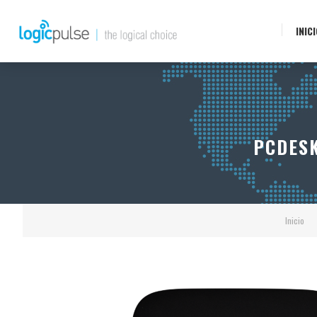
INIC
PCDESK
Inicio