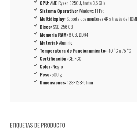
CPU:
AMD Ryzen 3250U, hasta 3,5 GHz
Sistema Operativo:
Windows 11 Pro
Multidisplay:
Soporta dos monitores 4K a través de HDMI
Disco:
SSD 256 GB
Memoria RAM:
8 GB, DDR4
Material:
Aluminio
Temperatura de Funcionamiento:
-10 °C a 75 °C
Certificación:
CE, FCC
Color:
Negro
Peso:
500 g
Dimensiones:
128×128×51mm
ETIQUETAS DE PRODUCTO