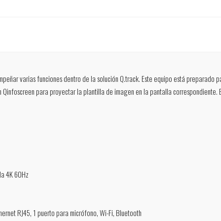
eñar varias funciones dentro de la solución Q.track. Este equipo está preparado par
n Qinfoscreen para proyectar la plantilla de imagen en la pantalla correspondiente. 
ida 4K 60Hz
thernet RJ45, 1 puerto para micrófono, Wi-Fi, Bluetooth