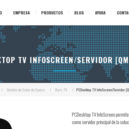
IO
EMPRESA
PRODUCTOS
BLOG
AYUDA
CONTA
TOP TV INFOSCREEN/SERVIDOR [Q
/
Gestión de Colas de Espera
/
Box's TV
/
PCDesktop TV InfoScreen/Servidor 
PCDesktop TV InfoScreen permite a
como servidor principal de la soluc