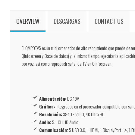
OVERVIEW
DESCARGAS
CONTACT US
El
QMPDTV5
es un mini ordenador de alto rendimiento que puede desemp
Qinfoscreen y Base de datos) y, al mismo tiempo, ejecutar la aplicació
por voz, así como reproducir señal de TV en Qinfoscreen.
Alimentación:
DC 19V
Gráfica:
Integrados en el procesador-compatible con sal
Resolución:
3840 × 2160, 4K Ultra HD
Audio:
5.1 CH HD Audio
Comunicación:
5 USB 3.0, 1 HDMI, 1 DisplayPort 1.4, 1 E