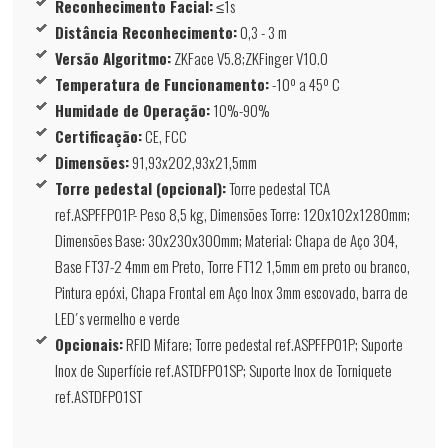
Reconhecimento Facial:
≤1s
Distância Reconhecimento:
0,3 - 3 m
Versão Algoritmo:
ZKFace V5.8;ZKFinger V10.0
Temperatura de Funcionamento:
-10º a 45º C
Humidade de Operação:
10%-90%
Certificação:
CE, FCC
Dimensões:
91,93x202,93x21,5mm
Torre pedestal (opcional):
Torre pedestal TCA
ref.ASPFFP01P- Peso 8,5 kg, Dimensões Torre: 120x102x1280mm;
Dimensões Base: 30x230x300mm; Material: Chapa de Aço 304,
Base FT37-2 4mm em Preto, Torre FT12 1,5mm em preto ou branco,
Pintura epóxi, Chapa Frontal em Aço Inox 3mm escovado, barra de
LED´s vermelho e verde
Opcionais:
RFID Mifare; Torre pedestal ref.ASPFFP01P; Suporte
Inox de Superfície ref.ASTDFP01SP; Suporte Inox de Torniquete
ref.ASTDFP01ST