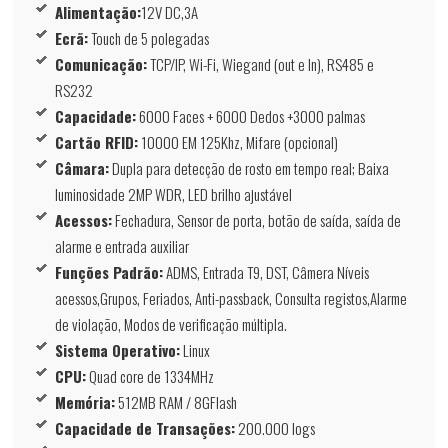
Alimentação:
12V DC,3A
Ecrã:
Touch de 5 polegadas
Comunicação:
TCP/IP, Wi-Fi, Wiegand (out e In), RS485 e
RS232
Capacidade:
6000 Faces + 6000 Dedos +3000 palmas
Cartão RFID:
10000 EM 125Khz, Mifare (opcional)
Câmara:
Dupla para detecção de rosto em tempo real; Baixa
luminosidade 2MP WDR, LED brilho ajustável
Acessos:
Fechadura, Sensor de porta, botão de saída, saída de
alarme e entrada auxiliar
Funções Padrão:
ADMS, Entrada T9, DST, Câmera Níveis
acessos,Grupos, Feriados, Anti-passback, Consulta registos,Alarme
de violação, Modos de verificação múltipla.
Sistema Operativo:
Linux
CPU:
Quad core de 1334MHz
Memória:
512MB RAM / 8GFlash
Capacidade de Transações:
200.000 logs