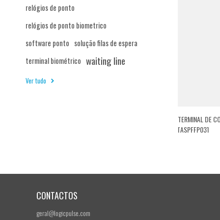
relógios de ponto
relógios de ponto biometrico
software ponto
solução filas de espera
waiting line
terminal biométrico
Ver tudo
TERMINAL DE C
[ASPFFP03]
CONTACTOS
geral@logicpulse.com