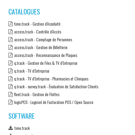
CATALOGUES
time.track - Gestion d’Assiduité
access.track - Contrôle d’Accès
access.track - Comptage de Personnes
access.track - Gestion de Billetterie
access.track - Reconnaissance de Plaques
q.track - Gestion de Files & TV d’Entreprise
q.track - TV d’Entreprise
q.track - TV d’Entreprise - Pharmacies et Cliniques
q.track - survey.track - Évaluation de Satisfaction Clients
fleet.track - Gestion de Flottes
logicPOS - Logiciel de Facturation POS / Open Source
SOFTWARE
time.track