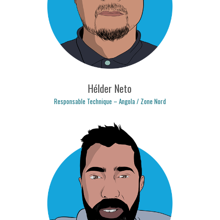
mavinga.fernandes@logicpulse.com
Hélder Neto
Responsable Technique – Angola / Zone Nord
helder.neto@logicpulse.com