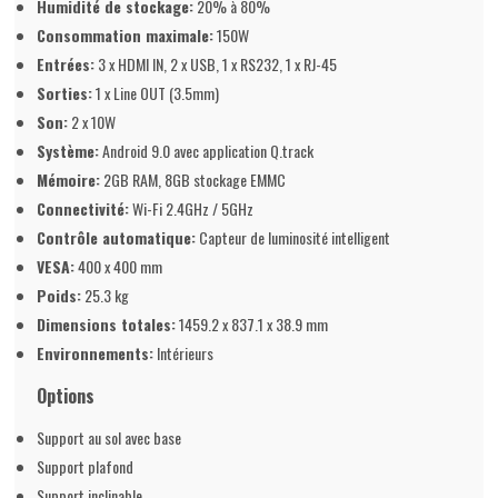
Humidité de stockage:
20% à 80%
Consommation maximale:
150W
Entrées:
3 x HDMI IN, 2 x USB, 1 x RS232, 1 x RJ-45
Sorties:
1 x Line OUT (3.5mm)
Son:
2 x 10W
Système:
Android 9.0 avec application Q.track
Mémoire:
2GB RAM, 8GB stockage EMMC
Connectivité:
Wi-Fi 2.4GHz / 5GHz
Contrôle automatique:
Capteur de luminosité intelligent
VESA:
400 x 400 mm
Poids:
25.3 kg
Dimensions totales:
1459.2 x 837.1 x 38.9 mm
Environnements:
Intérieurs
Options
Support au sol avec base
Support plafond
Support inclinable