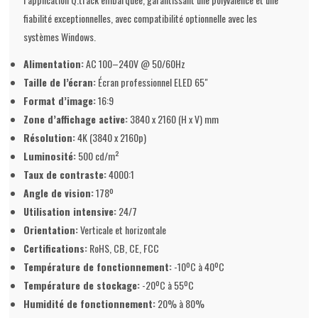
fiabilité exceptionnelles, avec compatibilité optionnelle avec les
systèmes Windows.
Alimentation:
AC 100–240V @ 50/60Hz
Taille de l’écran:
Écran professionnel ELED 65"
Format d’image:
16:9
Zone d’affichage active:
3840 x 2160 (H x V) mm
Résolution:
4K (3840 x 2160p)
Luminosité:
500 cd/m²
Taux de contraste:
4000:1
Angle de vision:
178º
Utilisation intensive:
24/7
Orientation:
Verticale et horizontale
Certifications:
RoHS, CB, CE, FCC
Température de fonctionnement:
-10ºC à 40ºC
Température de stockage:
-20ºC à 55ºC
Humidité de fonctionnement:
20% à 80%