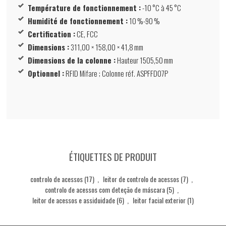
Température de fonctionnement :
-10 °C à 45 °C
Humidité de fonctionnement :
10 %-90 %
Certification :
CE, FCC
Dimensions :
311,00 × 158,00 × 41,8 mm
Dimensions de la colonne :
Hauteur 1505,50 mm
Optionnel :
RFID Mifare ; Colonne réf. ASPFFD07P
ÉTIQUETTES DE PRODUIT
controlo de acessos
(17)
,
leitor de controlo de acessos
(7)
,
controlo de acessos com deteção de máscara
(5)
,
leitor de acessos e assiduidade
(6)
,
leitor facial exterior
(1)