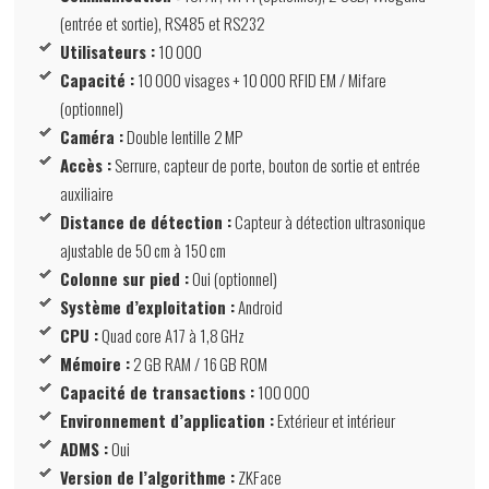
(entrée et sortie), RS485 et RS232
Utilisateurs :
10 000
Capacité :
10 000 visages + 10 000 RFID EM / Mifare
(optionnel)
Caméra :
Double lentille 2 MP
Accès :
Serrure, capteur de porte, bouton de sortie et entrée
auxiliaire
Distance de détection :
Capteur à détection ultrasonique
ajustable de 50 cm à 150 cm
Colonne sur pied :
Oui (optionnel)
Système d’exploitation :
Android
CPU :
Quad core A17 à 1,8 GHz
Mémoire :
2 GB RAM / 16 GB ROM
Capacité de transactions :
100 000
Environnement d’application :
Extérieur et intérieur
ADMS :
Oui
Version de l’algorithme :
ZKFace