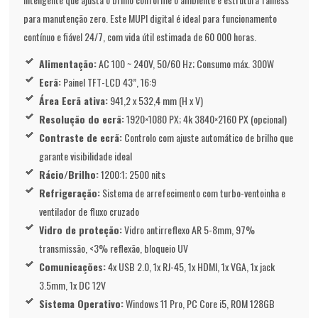
para manutenção zero. Este MUPI digital é ideal para funcionamento
contínuo e fiável 24/7, com vida útil estimada de 60 000 horas.
Alimentação:
AC 100 ~ 240V, 50/60 Hz; Consumo máx. 300W
Ecrã:
Painel TFT-LCD 43”, 16:9
Área Ecrã ativa:
941,2 x 532,4 mm (H x V)
Resolução do ecrã:
1920×1080 PX; 4k 3840×2160 PX (opcional)
Contraste de ecrã:
Controlo com ajuste automático de brilho que
garante visibilidade ideal
Rácio/Brilho:
1200:1; 2500 nits
Refrigeração:
Sistema de arrefecimento com turbo-ventoinha e
ventilador de fluxo cruzado
Vidro de proteção:
Vidro antirreflexo AR 5-8mm, 97%
transmissão, <3% reflexão, bloqueio UV
Comunicações:
4x USB 2.0, 1x RJ-45, 1x HDMI, 1x VGA, 1x jack
3.5mm, 1x DC 12V
Sistema Operativo:
Windows 11 Pro, PC Core i5, ROM 128GB