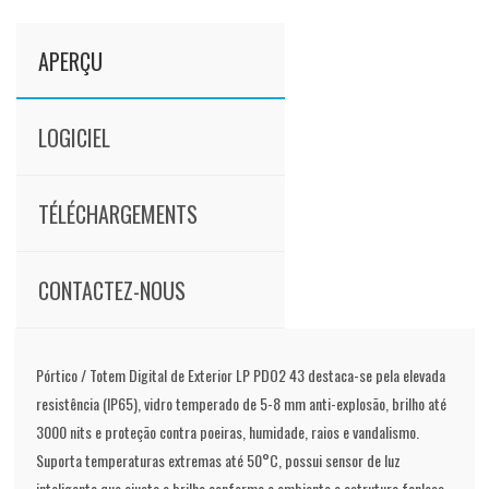
APERÇU
LOGICIEL
TÉLÉCHARGEMENTS
CONTACTEZ-NOUS
Pórtico / Totem Digital de Exterior LP PDO2 43 destaca-se pela elevada
resistência (IP65), vidro temperado de 5-8 mm anti-explosão, brilho até
3000 nits e proteção contra poeiras, humidade, raios e vandalismo.
Suporta temperaturas extremas até 50°C, possui sensor de luz
inteligente que ajusta o brilho conforme o ambiente e estrutura fanless