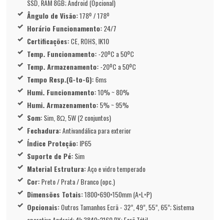
SSD, RAM 8GB; Android (Opcional)
Ângulo de Visão:
178º / 178º
Horário Funcionamento:
24/7
Certificações:
CE, ROHS, IK10
Temp. Funcionamento:
-20ºC a 50ºC
Temp. Armazenamento:
-20ºC a 50ºC
Tempo Resp.(G-to-G):
6ms
Humi. Funcionamento:
10% ~ 80%
Humi. Armazenamento:
5% ~ 95%
Som:
Sim, 8Ω, 5W (2 conjuntos)
Fechadura:
Antivandálica para exterior
Índice Proteção:
IP65
Suporte de Pé:
Sim
Material Estrutura:
Aço e vidro temperado
Cor:
Preto / Prata / Branco (opc.)
Dimensões Totais:
1800×690×150mm (A×L×P)
Opcionais:
Outros Tamanhos Ecrã - 32”, 49”, 55”, 65”; Sistema
operativo Android; 4k 3840×2160 PX; Ecrã Tátil