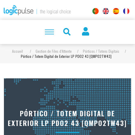
Accueil
/
Gestion de Files d’Attente
/
Pórticos / Totens Digitais
/
Pórtico / Totem Digital de Exterior LP PDO2 43 [QMPO2TW43]
PÓRTICO / TOTEM DIGITAL DE
EXTERIOR LP PDO2 43 [QMPO2TW43]