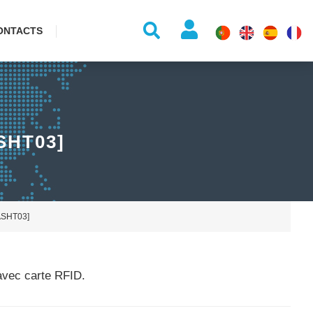
ONTACTS
SHT03]
[ASHT03]
 avec carte RFID.