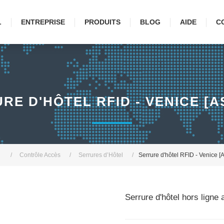
L
ENTREPRISE
PRODUITS
BLOG
AIDE
C
RE D'HÔTEL RFID - VENICE [A
/
Contrôle Accès
/
Serrures d’Hôtel
/
Serrure d'hôtel RFID - Venice 
Serrure d'hôtel hors ligne