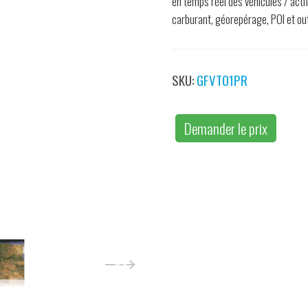
en temps réel des véhicules / actif
carburant, géorepérage, POI et out
SKU:
GFVT01PR
Demander le prix