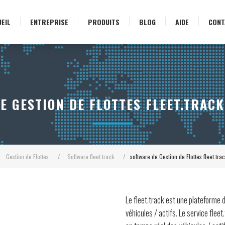
EIL
ENTREPRISE
PRODUITS
BLOG
AIDE
CONT
E GESTION DE FLOTTES FLEET.TRACK
Gestion de Flottes
/
Software fleet.track
/
software de Gestion de Flottes fleet.tr
Le fleet.track est une plateforme 
véhicules / actifs. Le service fleet