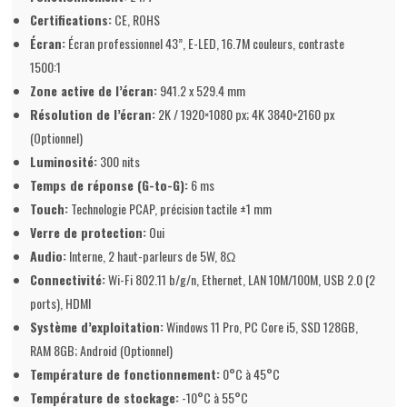
Certifications:
CE, ROHS
Écran:
Écran professionnel 43”, E-LED, 16.7M couleurs, contraste
1500:1
Zone active de l’écran:
941.2 x 529.4 mm
Résolution de l’écran:
2K / 1920×1080 px; 4K 3840×2160 px
(Optionnel)
Luminosité:
300 nits
Temps de réponse (G-to-G):
6 ms
Touch:
Technologie PCAP, précision tactile ±1 mm
Verre de protection:
Oui
Audio:
Interne, 2 haut-parleurs de 5W, 8Ω
Connectivité:
Wi-Fi 802.11 b/g/n, Ethernet, LAN 10M/100M, USB 2.0 (2
ports), HDMI
Système d’exploitation:
Windows 11 Pro, PC Core i5, SSD 128GB,
RAM 8GB; Android (Optionnel)
Température de fonctionnement:
0°C à 45°C
Température de stockage:
-10°C à 55°C