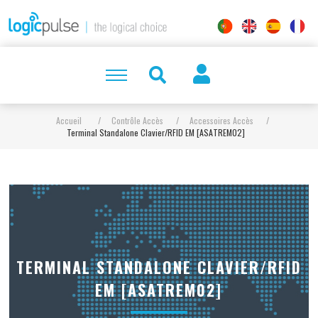
Accueil
/
Contrôle Accès
/
Accessoires Accès
/
Terminal Standalone Clavier/RFID EM [ASATREM02]
TERMINAL STANDALONE CLAVIER/RFID
EM [ASATREM02]