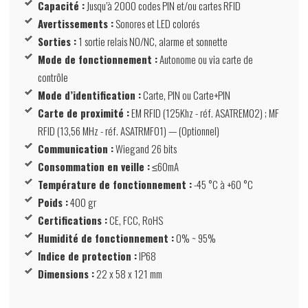
Capacité :
Jusqu’à 2000 codes PIN et/ou cartes RFID
Avertissements :
Sonores et LED colorés
Sorties :
1 sortie relais NO/NC, alarme et sonnette
Mode de fonctionnement :
Autonome ou via carte de
contrôle
Mode d’identification :
Carte, PIN ou Carte+PIN
Carte de proximité :
EM RFID (125Khz - réf. ASATREM02) ; MF
RFID (13,56 MHz - réf. ASATRMF01) — (Optionnel)
Communication :
Wiegand 26 bits
Consommation en veille :
≤60mA
Température de fonctionnement :
-45 °C à +60 °C
Poids :
400 gr
Certifications :
CE, FCC, RoHS
Humidité de fonctionnement :
0% ~ 95%
Indice de protection :
IP68
Dimensions :
22 x 58 x 121 mm