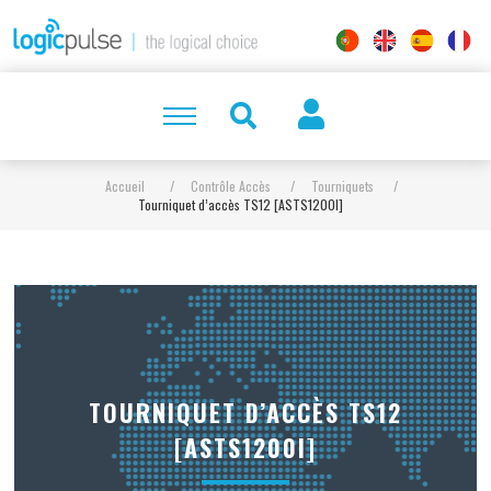
Accueil
/
Contrôle Accès
/
Tourniquets
/
Tourniquet d’accès TS12 [ASTS1200I]
TOURNIQUET D’ACCÈS TS12
[ASTS1200I]