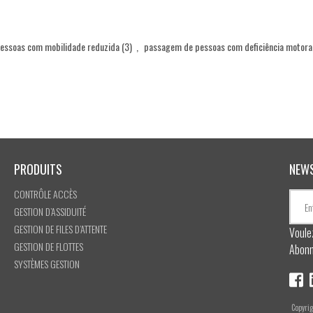
pessoas com mobilidade reduzida
(3)
,
passagem de pessoas com deficiência motora
PRODUITS
NEW
CONTRÔLE ACCÈS
GESTION D’ASSIDUITÉ
GESTION DE FILES D’ATTENTE
Voule
GESTION DE FLOTTES
Abonn
SYSTÈMES GESTION
Copyri