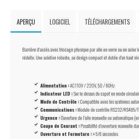
APERÇU
LOGICIEL
TÉLÉCHARGEMENTS
Barrière d’accès avec blocage physique par aile en verre ou en acier in
réduite. Une solution robuste, au design compact et dotée d’un haut niv
Alimentation :
AC110V / 220V, 50 / 60Hz
Indicateur LED :
Sur le dessus du capot en mode circulai
Mode de Contrôle :
Compatible avec les systèmes autom
Communications :
Module de contrôle RS232/RS485/TCP
Urgence :
Ouverture de l’aile manuelle ou automatique (en
Coupe de Courant :
Possibilité d’ouverture manuelle da
Ouverture et Fermeture :
± 5/6 secondes