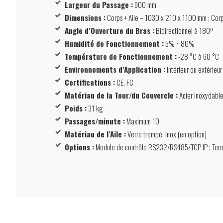
Largeur du Passage :
900 mm
Dimensions :
Corps + Aile – 1030 x 210 x 1100 mm ; Co
Angle d’Ouverture du Bras :
Bidirectionnel à 180º
Humidité de Fonctionnement :
5% ~ 80%
Température de Fonctionnement :
-28 °C à 60 °C
Environnements d’Application :
Intérieur ou extérieur
Certifications :
CE, FC
Matériau de la Tour/du Couvercle :
Acier inoxydabl
Poids :
31 kg
Passages/minute :
Maximum 10
Matériau de l’Aile :
Verre trempé, Inox (en option)
Options :
Module de contrôle RS232/RS485/TCP IP ; Termina