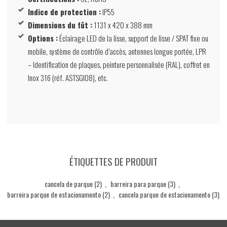
Indice de protection :
IP55
Dimensions du fût :
1131 x 420 x 388 mm
Options :
Éclairage LED de la lisse, support de lisse / SPAT fixe ou
mobile, système de contrôle d’accès, antennes longue portée, LPR
– Identification de plaques, peinture personnalisée (RAL), coffret en
Inox 316 (réf. ASTSGI08), etc.
ÉTIQUETTES DE PRODUIT
cancela de parque
(2)
,
barreira para parque
(3)
,
barreira parque de estacionamento
(2)
,
cancela parque de estacionamento
(3)