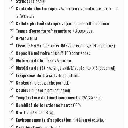
Structure :
Acier
Centrale électronique :
Avec ralentissement à l’ouverture et à
la fermeture
Cellule photoélectrique :
1 jeu de photocellules à miroir
Temps d’ouverture/fermeture :
8 secondes
RPM :
3 RPM
Lisse :
5,5 à 8 mètres extensible avec éclairage LED (optionnel)
Capacité mémoire :
Jusqu’à 100 commandes
Matériau de la Lisse :
Aluminium
Matériau du fût :
Acier galvanisé/laqué ; Inox 316 (optionnel)
Fréquence de travail :
Usage intensif
Capteur :
Crépusculaire pour LED
Couleur :
Gris ou autre (optionnel)
Température de fonctionnement :
-25°C à 55°C
Humidité de fonctionnement :
80%
Bruit :
LpA <= 50dB (A)
Environnements d’application :
Intérieur et extérieur
Certifications :
CE, RoHS