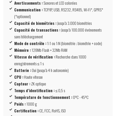
Avertissements :
Sonores et LED colorées
Communication :
TCP/IP, USB, RS232, RS485, Wi-Fi*, GPRS*
(*optionnel)
Capacité de biométries :
Jusqu’à 3.000 biométries
Capacité de transactions :
Jusqu’à 100.000 événements
sans téléchargement
Mode de contrôle :
1:1 ou 1:N (biométrie ; biométrie + code)
Mémoire :
128Mb Flash + 32Mb RAM
Vitesse de vérification :
Recherche dans 1000
enregistrements ≤ 1 s
Batterie :
Oui (jusqu’à 4 h autonomie)
CPU :
Haute vitesse
Capteur :
ZK optique
Temps d’identification :
≤ 0,5 s
Température de fonctionnement :
0ºC - 45ºC
Poids :
1000 g
Certification :
CE, FCC, RoHS, ISO