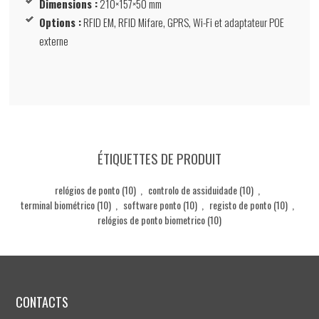
Dimensions :
210×157×50 mm
Options :
RFID EM, RFID Mifare, GPRS, Wi-Fi et adaptateur POE
externe
ÉTIQUETTES DE PRODUIT
relógios de ponto
(10)
,
controlo de assiduidade
(10)
,
terminal biométrico
(10)
,
software ponto
(10)
,
registo de ponto
(10)
,
relógios de ponto biometrico
(10)
CONTACTS