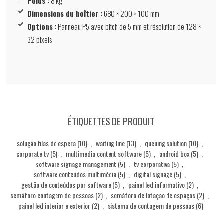
Poids :
8 kg
Dimensions du boîtier :
680 × 200 × 100 mm
Options :
Panneau P5 avec pitch de 5 mm et résolution de 128 ×
32 pixels
ÉTIQUETTES DE PRODUIT
solução filas de espera
(10)
,
waiting line
(13)
,
queuing solution
(10)
,
corporate tv
(5)
,
multimedia content software
(5)
,
android box
(5)
,
software signage management
(5)
,
tv corporativa
(5)
,
software conteúdos multimédia
(5)
,
digital signage
(5)
,
gestão de conteúdos por software
(5)
,
painel led informativo
(2)
,
semáforo contagem de pessoas
(2)
,
semáforo de lotação de espaços
(2)
,
painel led interior e exterior
(2)
,
sistema de contagem de pessoas
(6)