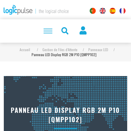
Accueil
/
Gestion de Files d’Attente
/
Panneaux LED
/
Panneau LED Display RGB 2M P10 [QMPP102]
PANNEAU LED DISPLAY RGB 2M P10
[QMPP102]