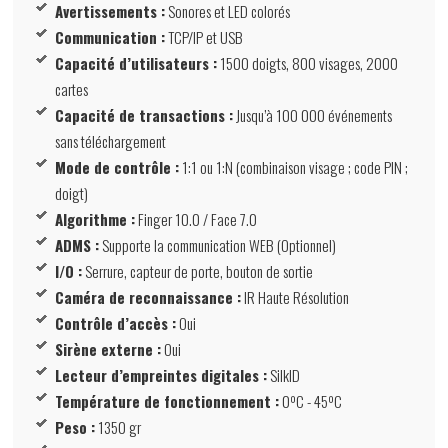
Avertissements :
Sonores et LED colorés
Communication :
TCP/IP et USB
Capacité d’utilisateurs :
1500 doigts, 800 visages, 2000
cartes
Capacité de transactions :
Jusqu’à 100 000 événements
sans téléchargement
Mode de contrôle :
1:1 ou 1:N (combinaison visage ; code PIN ;
doigt)
Algorithme :
Finger 10.0 / Face 7.0
ADMS :
Supporte la communication WEB (Optionnel)
I/O :
Serrure, capteur de porte, bouton de sortie
Caméra de reconnaissance :
IR Haute Résolution
Contrôle d’accès :
Oui
Sirène externe :
Oui
Lecteur d’empreintes digitales :
SilkID
Température de fonctionnement :
0ºC - 45ºC
Peso :
1350 gr