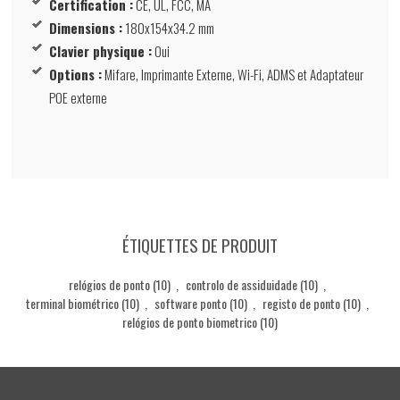
Certification :
CE, UL, FCC, MA
Dimensions :
180x154x34.2 mm
Clavier physique :
Oui
Options :
Mifare, Imprimante Externe, Wi-Fi, ADMS et Adaptateur
POE externe
ÉTIQUETTES DE PRODUIT
relógios de ponto
(10)
,
controlo de assiduidade
(10)
,
terminal biométrico
(10)
,
software ponto
(10)
,
registo de ponto
(10)
,
relógios de ponto biometrico
(10)